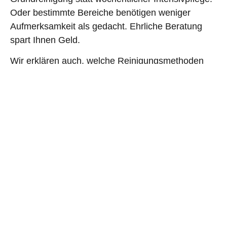
Oder bestimmte Bereiche benötigen weniger
Aufmerksamkeit als gedacht. Ehrliche Beratung
spart Ihnen Geld.
Wir erklären auch, welche Reinigungsmethoden
wir einsetzen und warum. Mikrofaser statt
Baumwolle, pH-neutrale Reiniger statt
Universalmittel – solche Details machen den
Unterschied. Sie verstehen, wofür Sie bezahlen.
Von der Beratung zum
fertigen Angebot
Nach der Besichtigung erstellen wir innerhalb von
48 Stunden ein detailliertes Angebot. Alle
Leistungen sind einzeln aufgeführt, sodass Sie
genau sehen, was wozu gehört. Bei Fragen stehen